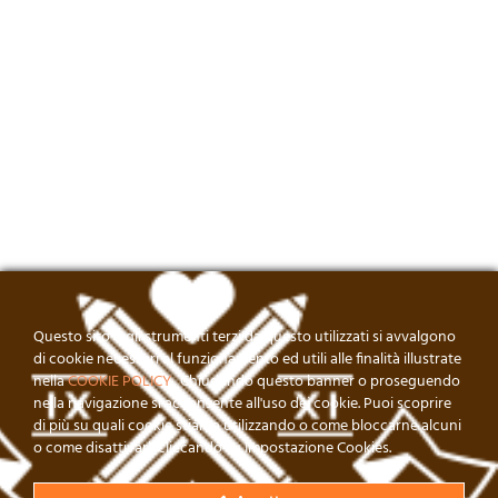
Questo sito o gli strumenti terzi da questo utilizzati si avvalgono
di cookie necessari al funzionamento ed utili alle finalità illustrate
nella
COOKIE POLICY
. Chiudendo questo banner o proseguendo
nella navigazione si acconsente all'uso dei cookie. Puoi scoprire
di più su quali cookie stiamo utilizzando o come bloccarne alcuni
o come disattivarli cliccando su Impostazione Cookies.