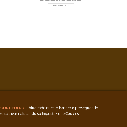
COOKIE POLICY
. Chiudendo questo banner o proseguendo
 disattivarli cliccando su Impostazione Cookies.
SARIO IEMMOLO PER
ZERO