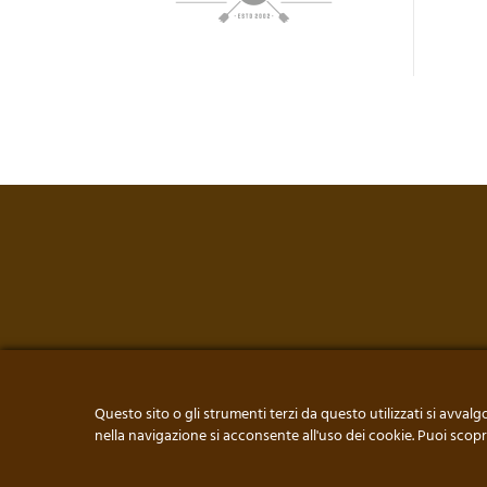
Questo sito o gli strumenti terzi da questo utilizzati si avvalg
nella navigazione si acconsente all'uso dei cookie. Puoi scop
© FALEGNAMERIA DI LO