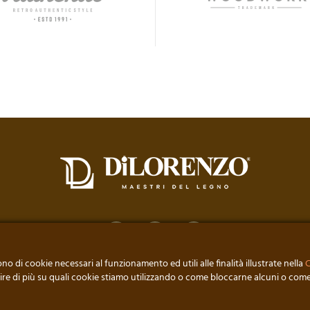
ono di cookie necessari al funzionamento ed utili alle finalità illustrate nella
rire di più su quali cookie stiamo utilizzando o come bloccarne alcuni o come
RENZO • DI DI LORENZO MICHELE • P. IVA: 00240510883 // DEVELOPED BY RO