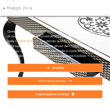
Maggio 2024
Questo sito o gli strumenti terzi da questo utilizzati si avvalgono
di cookie necessari al funzionamento ed utili alle finalità illustrate
nella
COOKIE POLICY
. Chiudendo questo banner o proseguendo
nella navigazione si acconsente all'uso dei cookie. Puoi scoprire
di più su quali cookie stiamo utilizzando o come bloccarne alcuni
o come disattivarli cliccando su Impostazione Cookies.
Accetta
© FALEGNAMERIA DI LORENZO • DI DI LORENZO MICHELE • P. IVA:
Informativa privacy
00240510883 // DEVELOPED BY ROSARIO IEMMOLO PER
ZERO
Impostazione Cookies
English
(
Inglese
)
Italiano