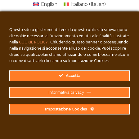
English
Italiano
(
Italian
)
Questo sito o gli strumenti terzi da questo utilizzati si avvalgono
di cookie necessari al funzionamento ed utili alle finalità illustrate
nella
COOKIE POLICY
. Chiudendo questo banner o proseguendo
nella navigazione si acconsente all'uso dei cookie. Puoi scoprire
di più su quali cookie stiamo utilizzando o come bloccarne alcuni
o come disattivarli cliccando su Impostazione Cookies.
Accetta
© FALEGNAMERIA DI LORENZO • DI DI LORENZO MICHELE • P. IVA:
Informativa privacy
00240510883 // DEVELOPED BY ROSARIO IEMMOLO PER
ZERO
Impostazione Cookies
English
Italiano
(
Italian
)