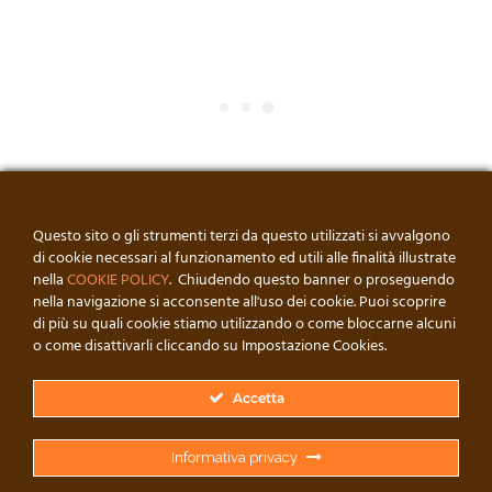
Questo sito o gli strumenti terzi da questo utilizzati si avvalgono
di cookie necessari al funzionamento ed utili alle finalità illustrate
nella
COOKIE POLICY
. Chiudendo questo banner o proseguendo
nella navigazione si acconsente all'uso dei cookie. Puoi scoprire
di più su quali cookie stiamo utilizzando o come bloccarne alcuni
o come disattivarli cliccando su Impostazione Cookies.
Accetta
© FALEGNAMERIA DI LORENZO • DI DI LORENZO MICHELE • P. IVA:
Informativa privacy
00240510883 // DEVELOPED BY ROSARIO IEMMOLO PER
ZERO